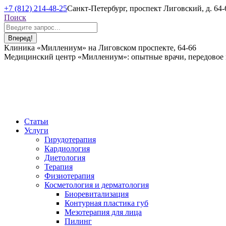
Перейти
+7 (812) 214-48-25
Санкт-Петербург, проспект Лиговский, д. 64-
к
Поиск:
Поиск
содержанию
Страница
Страница
Клиника «Миллениум» на Лиговском проспекте, 64-66
Вконтакте
Telegram
Медицинский центр «Миллениум»: опытные врачи, передовое ме
открывается
открывается
в
в
новом
новом
окне
окне
Статьи
Услуги
Гирудотерапия
Кардиология
Диетология
Терапия
Физиотерапия
Косметология и дерматология
Биоревитализация
Контурная пластика губ
Мезотерапия для лица
Пилинг